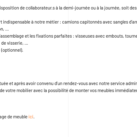
sposition de collaborateur.s à la demi-journée ou à la journée, soit des f
port indispensable à notre métier : camions capitonnés avec sangles d’a
on, …
assemblage et les fixations parfaites : visseuses avec embouts, tournev
 de visserie, …
e
(optionnel).
tuée et après avoir convenu d’un rendez-vous avec notre service admini
e votre mobilier avec la possibilité de monter vos meubles immédiate
ntage de meuble
ici
.